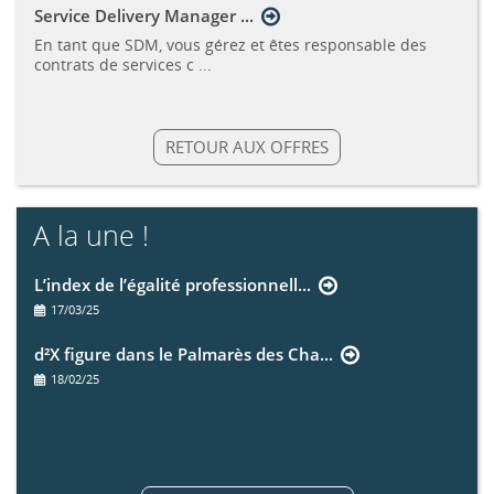
Service Delivery Manager ...
En tant que SDM, vous gérez et êtes responsable des
contrats de services c ...
RETOUR AUX OFFRES
A la une !
L’index de l’égalité professionnell...
17/03/25
d²X figure dans le Palmarès des Cha...
18/02/25