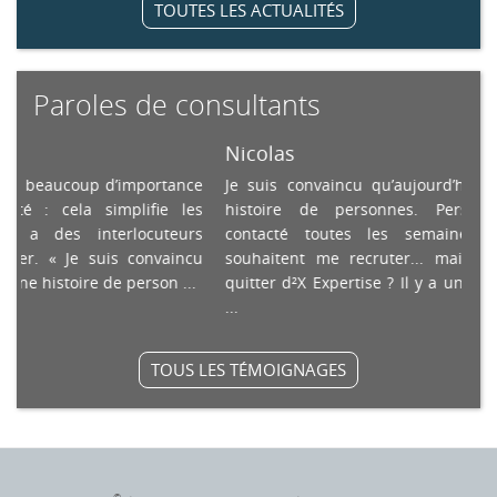
TOUTES LES ACTUALITÉS
Paroles de consultants
Nicolas
coup d’importance
Je suis convaincu qu’aujourd’hui, le travail,
a simplifie les
histoire de personnes. Personnellement
 interlocuteurs
contacté toutes les semaines par des 
Je suis convaincu
souhaitent me recruter... mais pourquoi v
toire de person ...
quitter d²X Expertise ? Il y a une réelle prox
...
TOUS LES TÉMOIGNAGES