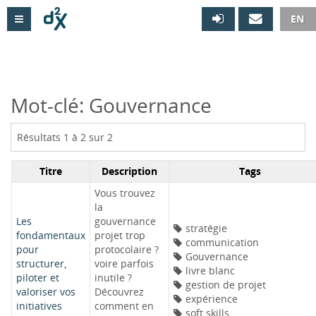

EN
Mot-clé: Gouvernance
Résultats 1 à 2 sur 2
Titre
Description
Tags
Vous trouvez
la
Les
gouvernance
stratégie
fondamentaux
projet trop
communication
pour
protocolaire ?
Gouvernance
structurer,
voire parfois
livre blanc
piloter et
inutile ?
gestion de projet
valoriser vos
Découvrez
expérience
initiatives
comment en
soft skills