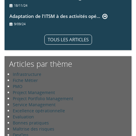
18/11/24
Adaptation de l'ITSM à des activités opé...
9/09/24
TOUS LES ARTICLES
Articles par thème
Infrastructure
Fiche Métier
PMO
Project Management
Project Portfolio Management
Service Management
Excellence opérationnelle
Evaluation
Bonnes pratiques
Maîtrise des risques
DevOps