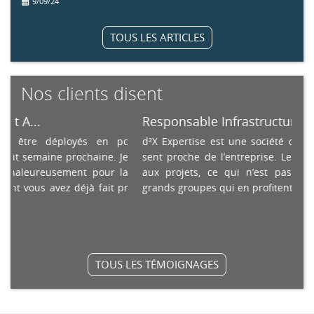
9/09/24
TOUS LES ARTICLES
Nos clients disent
.
Responsable Infrastructure, B...
e déployés en pc
d²X Expertise est une société qui sait s’ada
aine prochaine. Je
sent proche de l’entreprise. Les budgets s
ureusement pour la
aux projets, ce qui n’est pas forcément 
us avez déjà fait pr
grands groupes qui en profitent pour faire pa
TOUS LES TÉMOIGNAGES