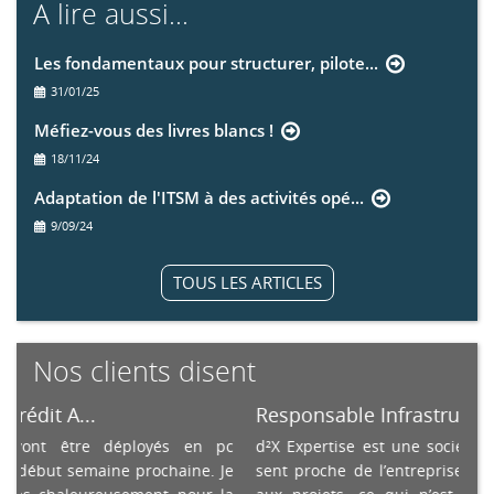
A lire aussi...
Les fondamentaux pour structurer, pilote...
31/01/25
Méfiez-vous des livres blancs !
18/11/24
Adaptation de l'ITSM à des activités opé...
9/09/24
TOUS LES ARTICLES
Nos clients disent
..
Responsable Infrastructure, B...
tre déployés en pc
d²X Expertise est une société qui sait s’a
maine prochaine. Je
sent proche de l’entreprise. Les budgets